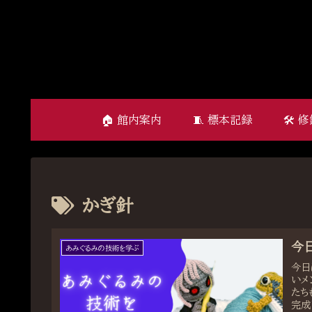
🏠 館内案内
🧵 標本記録
🛠 
かぎ針
今
あみぐるみの技術を学ぶ
今日
いメ
たち
完成