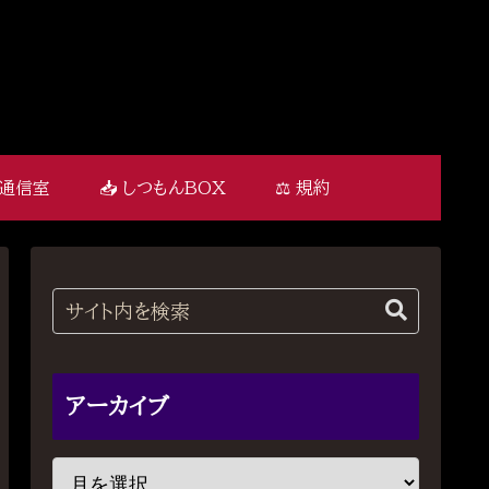
 通信室
📥 しつもんBOX
⚖️ 規約
アーカイブ