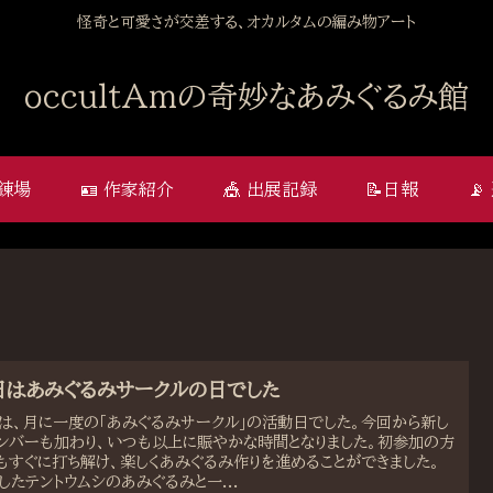
怪奇と可愛さが交差する、オカルタムの編み物アート
occultAmの奇妙なあみぐるみ館
修錬場
🪪 作家紹介
🎪 出展記録
📝日報

日はあみぐるみサークルの日でした
は、月に一度の「あみぐるみサークル」の活動日でした。今回から新し
ンバーも加わり、いつも以上に賑やかな時間となりました。初参加の方
もすぐに打ち解け、楽しくあみぐるみ作りを進めることができました。
したテントウムシのあみぐるみと一...