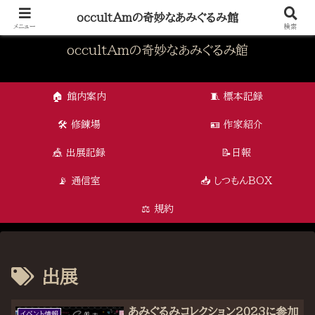
怪奇と可愛さが交差する、オカルタムの編み物アート
occultAmの奇妙なあみぐるみ館
メニュー
検索
occultAmの奇妙なあみぐるみ館
🏠 館内案内
🧵 標本記録
🛠 修錬場
🪪 作家紹介
🎪 出展記録
📝日報
📡 通信室
📥 しつもんBOX
⚖️ 規約
出展
あみぐるみコレクション2023に参加
イベント情報