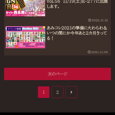
vol.56 11/19(土)E-277に出展
します。
2022.11.12
あみコレ2021の準備に大わらわ＆
イベント情報
いつの間にか今年あと2カ月きって
る！
2021.11.09
次のページ
次
1
2
へ