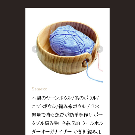
Semexo
木製のヤーンボウル/糸のボウル/
ニットボウル/編み糸ボウル / 2穴 
軽量で持ち運びが簡単手作り ポー
タブル編み物 毛糸収納 ウールホル
ダーオーガナイザー かぎ針編み用