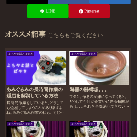
LINE
Pinterest
オススメ記事
こちらもご覧ください
よもやま話とぼやき
よもやま話とぼやき
あみぐるみの長時間作業の
陶器の器構想。。。
退屈を解消している方法
ワタシ、作るのが嫌になってくると、
どうしても何かを買いに走る傾向が
長時間作業をしていると、どうして
あり。。。それを全部消化できないま
も退屈してしまうことがありますよ
ま、今に至ってどうしようもない時
ね。あみぐるみ作家の私も、同じ悩
があります。本日の困っているもの
みを抱えていましたが、最近見つけ
はコチラ。この、陶器の器・・・まとめ
た方法でその退屈を解消していま
よもやま話とぼやき
よもやま話とぼやき
て買うと安い！ってことで、なんか
す。あみぐるみを作りながら、8時間
まとめて...
とか普通に作業していると、なんだ