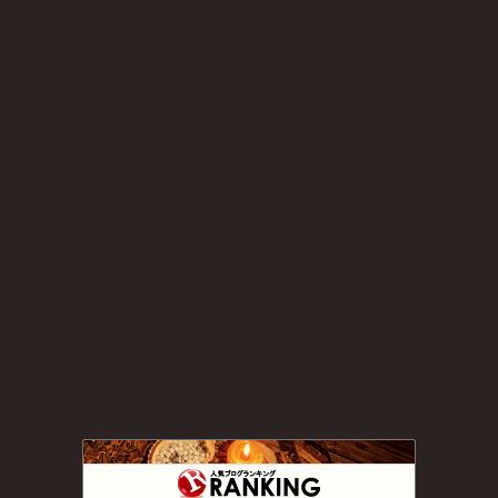
草木染め・Yukiの手絞り
14位
アトリエ・ターシャン/手作りの日々