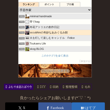
15位
ランキング
ポイント
ブロ画
Le petit cadeau"小さなおくりもの"
16位
petit marine〜プチマリン〜
17位
minimal handmade
18位
帯でbag
19位
布花アトリエの創作日記
20位
occultAmの奇妙なあみぐるみ館
21位
火を灯して楽しむキャンドル Felice
22位
Tsukaeru Life
23位
skog BLOG
24位
K’sクローゼット
25位
このカテゴリを全て表示
今日これ作りました。
26位
参加する
みすず工房ダイアリー - ビーズ作家が日々思うこと -
27位
HandmadeFelt*Ohanarico*
このブログに投票する
28位
よもやま話とぼやき
DIY
収納
整理整頓
毛糸
良かったらシェアお願いします(*´▽｀*)
X
Facebook
はてブ