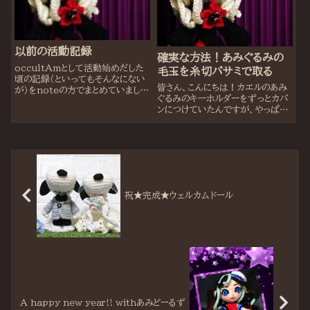
かんだで飽きてく...
以前の活動記録
確実な方法！あみぐるみの
occultAmとして活動始めだした
毛玉を糸切バサミで取る
頃の記録（といってもそんなにない
皆さん、こんにちは！カエルのあみ
が）をnoteの方でまとめていまし
ぐるみのキーホルダーをずっとカバ
た。ここを立ち上げた時に、noteの
ンにつけていたんですが、やっぱり
ブログ自体を削除しようかなと思っ
毛玉が出てきだして(;^_^Aこれは
たのですが、こちらに記事を移動す
まずいと思い、毛玉を取る作戦を立
るのもめんどくさいので、リンクを貼
てました！まずは毛玉取り器で取っ
って...
てみましたが・・・うまくいかず、毛
糸がからま...
祝★完成★ウェルカムドール
A happy new year!! withあみどーるず