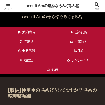
怪奇と可愛さが交差する、オカルタムの編み物アート
occultAmの奇妙なあみぐるみ館
メニュー
検索
occultAmの奇妙なあみぐるみ館
🏠 館内案内
🧵 標本記録
🛠 修錬場
🪪 作家紹介
🎪 出展記録
📝日報
📡 通信室
📥 しつもんBOX
⚖️ 規約
【収納】使用中の毛糸どうしてますか？毛糸の
整理整頓編