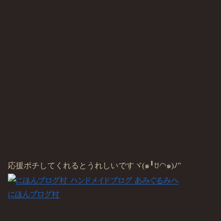
応援ポチしてくれるとうれしいですヾ(๑╹ꇴ◠๑)ﾉ”
にほんブログ村