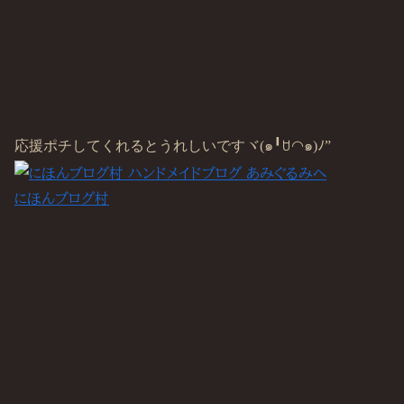
応援ポチしてくれるとうれしいですヾ(๑╹ꇴ◠๑)ﾉ”
にほんブログ村