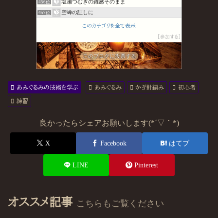
塩瀬つむぎの雑感そのまま
456位
空蝉の証しに
457位
あーるレビュー
458位
このカテゴリを全て表示
そこで歴史が間違えた歴史が間違えた
459位
参加する
BL本・BLCD〜本日発売！BL情報局
460位
トルネード一門メディテーションセンター
このブログに投票する
461位
あみぐるみの技術を学ぶ
あみぐるみ
かぎ針編み
初心者
練習
良かったらシェアお願いします(*´▽｀*)
X
Facebook
はてブ
LINE
Pinterest
オススメ記事
こちらもご覧ください