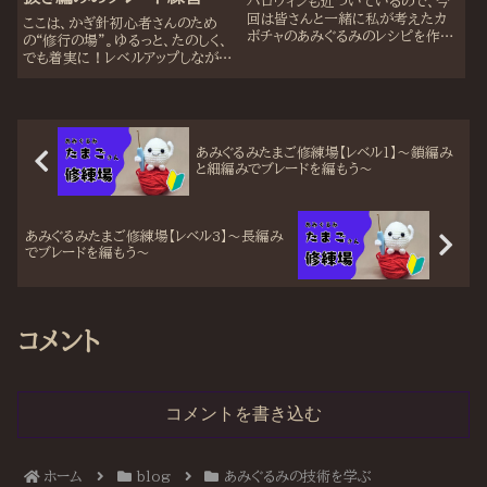
ハロウィンも近づいているので、今
回は皆さんと一緒に私が考えたカ
ここは、かぎ針初心者さんのため
ボチャのあみぐるみのレシピを作っ
の“修行の場”。ゆるっと、たのしく、
ていただきました。私がレシピを提
でも着実に！レベルアップしなが
供することもありますが、サークルで
ら、あみぐるみの世界を旅していき
は基本的に「自分の作りたいものを
ましょう✨「まだ何も編めないけど大
形にする場」として活動しています。
丈夫？」大丈夫です！ここから少し
講師として、皆...
ずつスキルを身につけて、“あみぐる
みのたまご”...
あみぐるみたまご修練場【レベル1】～鎖編み
と細編みでブレードを編もう～
あみぐるみたまご修練場【レベル3】～長編み
でブレードを編もう～
コメント
コメントを書き込む
ホーム
blog
あみぐるみの技術を学ぶ