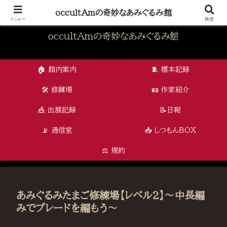
怪奇と可愛さが交差する、オカルタムの編み物アート
occultAmの奇妙なあみぐるみ館
メニュー
検索
occultAmの奇妙なあみぐるみ館
🏠 館内案内
🧵 標本記録
🛠 修錬場
🪪 作家紹介
🎪 出展記録
📝日報
📡 通信室
📥 しつもんBOX
⚖️ 規約
あみぐるみたまご修練場【レベル2】～中長編
みでブレードを編もう～