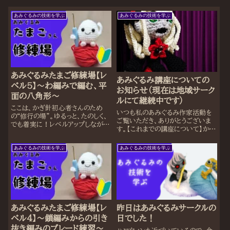
あみぐるみの技術を学ぶ
あみぐるみの技術を学ぶ
あみぐるみたまご修練場【レ
あみぐるみ講座についての
ベル5】〜わ編みで編む、平
お知らせ（現在は地域サーク
面の八角形〜
ルにて継続中です）
ここは、かぎ針初心者さんのため
いつも私のあみぐるみ作家活動を
の“修行の場”。ゆるっと、たのしく、
ご覧いただき、ありがとうございま
でも着実に！レベルアップしなが
す。【これまでの講座について】かつ
ら、あみぐるみの世界を旅していき
て仙川カルチャーセンターにて開催
ましょう✨「まだ何も編めないけど大
していた「あみぐるみ講座」は、
あみぐるみの技術を学ぶ
あみぐるみの技術を学ぶ
丈夫？」大丈夫です！ここから少し
2024年4月をもって閉講となりま
ずつスキルを身につけて、“あみぐる
した。長らくご参加くださった皆さま
みのたまご”...
には、心より感...
あみぐるみたまご修練場【レ
昨日はあみぐるみサークルの
ベル4】～鎖編みからの引き
日でした！
抜き編みのブレード練習～