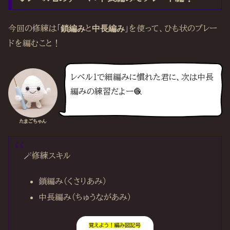
今回の修練は「
鎖編み
と
中長編み
」を使って、ひも状のブレー
ドを編むこと！
レベル１で細編みに慣れた君に、次は中長
編みの練習だよー🧶
たまごちゃん
🪄修練スキル
鎖編み（くさりあみ）
中長編み（ちゅうながあみ）