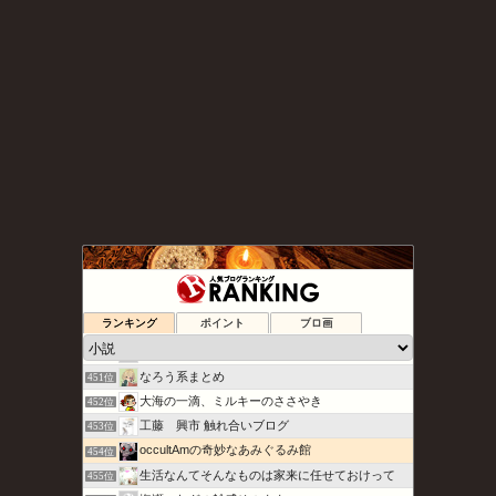
motor diary
447位
Hyggeligt 見て聴いて読んで描くよ
448位
ランキング
ポイント
ブロ画
らしくもないぜ（野球中心の日記）
449位
主人公総受けなブログ
450位
なろう系まとめ
451位
大海の一滴、ミルキーのささやき
452位
工藤 興市 触れ合いブログ
453位
occultAmの奇妙なあみぐるみ館
454位
生活なんてそんなものは家来に任せておけって
455位