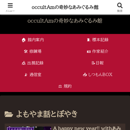
怪奇と可愛さが交差する、オカルタムの編み物アート
occultAmの奇妙なあみぐるみ館
メニュー
検索
occultAmの奇妙なあみぐるみ館
🏠 館内案内
🧵 標本記録
🛠 修錬場
🪪 作家紹介
🎪 出展記録
📝日報
📡 通信室
📥 しつもんBOX
⚖️ 規約
よもやま話とぼやき
A happy new year!! withあみ
よもやま話とぼやき