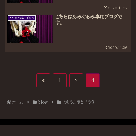
2020.11.27
こちらはあみぐるみ専用ブログで
よもやま話とぼやき
す。
2020.11.26
前
1
3
4
へ
ホーム
blog
よもやま話とぼやき