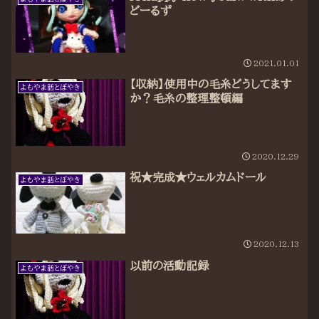
どーるず
2021.01.01
【収納】使用中の毛糸どうしてます
よもやま話とぼやき
か？毛糸の整理整頓編
2020.12.29
祝★完成★ウェルカムドール
よもやま話とぼやき
2020.12.13
以前の活動記録
よもやま話とぼやき