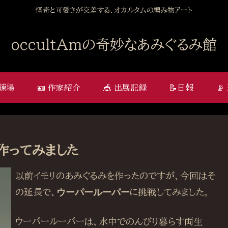
怪奇と可愛さが交差する、オカルタムの編み物アート
occultAmの奇妙なあみぐるみ館
修錬場
🪪 作家紹介
🎪 出展記録
📝日報

作ってみました
以前イモリのあみぐるみを作ったのですが、今回はそ
の延長で、
ウーパールーパー
に挑戦してみました。
ウーパールーパーは、水中でのんびり暮らす両生