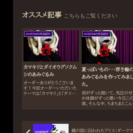
オススメ記事
こちらもご覧ください
occultAmの作品紹介
occultAmの作品紹介
カマキリとダイオウグソクム
夏っぽいもの・・・浮き輪
シのあみぐるみ
あみぐるみを作ってみま
オーダーありがとうございま
た。
す！今回オーダーいただいた
雨がずっと続いて、気圧のせ
テーマは「カマキリ」と「ダイオウ
か体調がずっと悪い今日こ
グソクムシ」いや～ワクワクす
頃。そんな中、ちまちまとこん
るテーマですよね！カマキリ大
ものを作っていました。スワ
好き！だって幼虫や害虫食べ
型の浮き輪とー#あみぐるみ
てくれるから、春先は探して庭
白鳥#スワン#浮き輪
木に解き放ってました（笑）あ
pic.twitter.com/iobZV
と、絶妙なフォルム...
1gBL— occultAm (@...
鏡の国に囚われたアリス：ダークフ