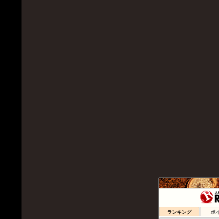
アラフォーの
465位
Hyggelig
466位
ランキング
ポ
主人公総受け
467位