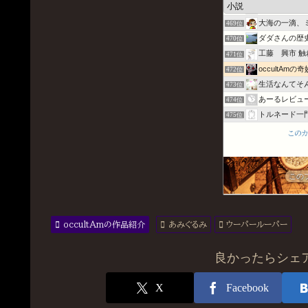
なろう系まと
468位
大海の一滴、
469位
ダダさんの歴
470位
工藤 興市 
471位
occultAm
472位
生活なんてそ
473位
あーるレビュ
474位
トルネード一
475位
うずみび
476位
この
１ヒメ２ヒメ
477位
えんげ王国、
478位
のうてんきに
この
479位
occultAmの作品紹介
あみぐるみ
ウーパールーパー
良かったらシェア
X
Facebook