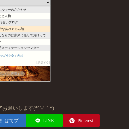
め
ミルキーのささやき
史と人物
触れ合いブログ
の奇妙なあみぐるみ館
んなものは家来に任せておけって
ー
門メディテーションセンター
カテゴリを全て表示
３タロウ。
参加する
あるいは優雅なる渓谷
転勤妻〜程よく生きよう〜
ブログに投票する
お願いします(*´▽｀*)
はてブ
LINE
Pinterest