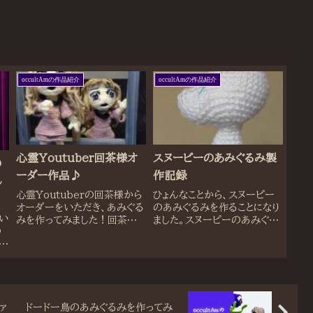
occultAmの作品紹介
occultAmの作品紹介
心霊Youtuber回茶様オ
スヌーピーのあみぐるみ製
の
ーダー作品♪
作記録
し
心霊Youtuberの回茶様から
ひょんなことから、スヌーピー
オーダーをいただき、あみぐる
のあみぐるみを作ることになり
い
みを作ってみました！回茶様
ました。スヌーピーのあみぐる
の
のYoutube動画はこちら↓こ
みは初めて作ります。ただ
な
んなんあったりと、かなりスリリ
ね・・・あれ、単純そうで本当に
ン
ングな心霊スポットを巡る勇気
奥が深いキャラなんですよ。私
#
がすごい・・・髪の毛怖すぎなん
自身スヌーピーが好きで、小さ
ですけど！！！！で、オーダ
いころよくスヌーピーの絵を描
Z
ーいただ...
いて遊んでいただけ...
ァ
ドードー鳥のあみぐるみを作ってみ