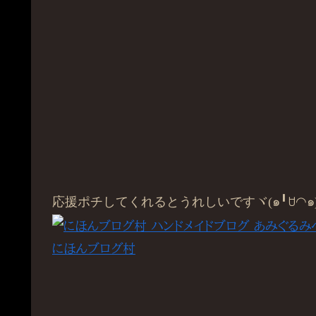
応援ポチしてくれるとうれしいですヾ(๑╹ꇴ◠๑)
にほんブログ村