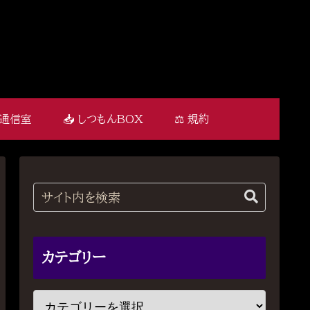
 通信室
📥 しつもんBOX
⚖️ 規約
カテゴリー