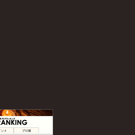
遠吠え
t 見て聴いて読んで描くよ
イント
ブロ画
なブログ