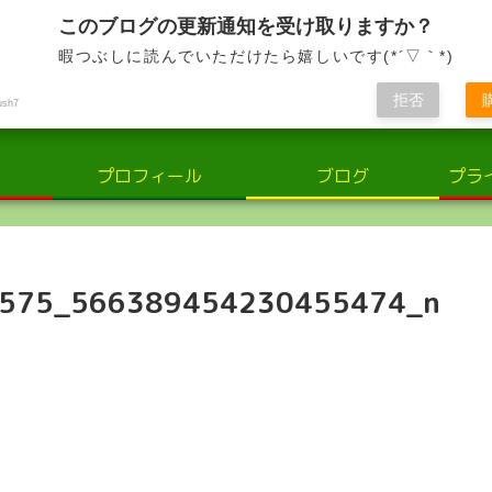
小さな輝き、大きな感動。子供と共に歩む、喜びと学びの日々
このブログの更新通知を受け取りますか？
暇つぶしに読んでいただけたら嬉しいです(*´▽｀*)
さな輝き：子供の世界での喜びと学
拒否
ush7
プロフィール
ブログ
プラ
575_566389454230455474_n