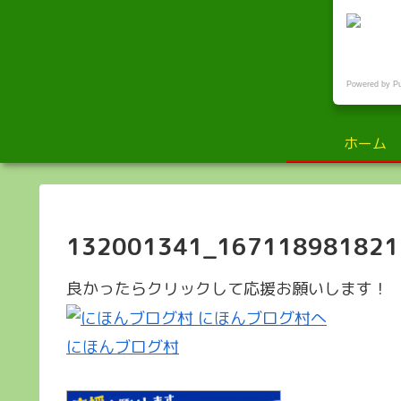
小
Powered by P
ホーム
132001341_167118981821
良かったらクリックして応援お願いします！
にほんブログ村