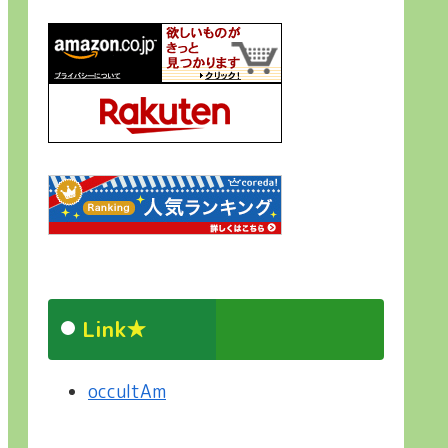
Link★
occultAm