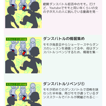
絶賛ダンスバトル拒否中のモモ。だけ
ど、Youtubeでモモと同い年くらいの女
の子が大人の人に挑んでいる動画を見
て、徐々に興味がわいてきた様子。うち
はそもそも、まじめ一家なもので、テツ
からもよくなんとなく言わんとすること
はわかる。テツに言われ...
ダンスバトルの情報集め
モモ小２ テツ年中組
モモが発表会やらショーケースやらダン
スのレッスンを頑張ってる中、母はダン
スバトルリベンジするため、情報を集め
ていました。～ダンスバトル 初級編～
ダンスバトルは基本40秒だが、イベント
によって30秒～1分間踊る場合もあ
る。 ダンスバトル初心者...
ダンスバトルリベンジ①
モモ小２ テツ年中組
モモが初めてのダンスバトルで恐怖を味
わった半年後、再びモモが通っているダ
ンススクールでバトルが開催されること
になりました。モモの決意を聞いて、バ
トル参加を申し込みました。で、バトル