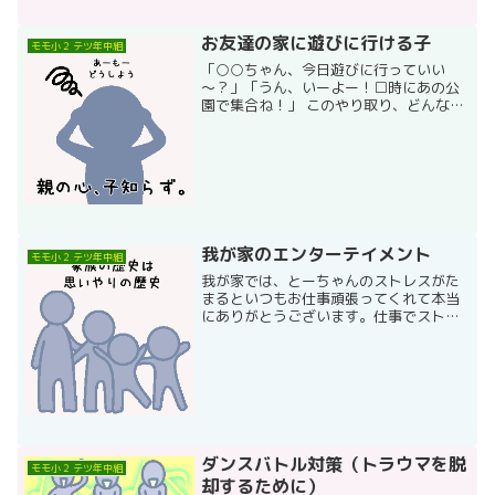
お友達の家に遊びに行ける子
モモ小２ テツ年中組
「○○ちゃん、今日遊びに行っていい
～？」「うん、いーよー！□時にあの公
園で集合ね！」 このやり取り、どんなに
憧れたことか・・・！いや、私の小さい
頃は勝手に色んな子のおうちに遊びに行
ってましたよ。まぁ田舎だったし、お友
達の家を全部把握してまし...
我が家のエンターテイメント
モモ小２ テツ年中組
我が家では、とーちゃんのストレスがた
まるといつもお仕事頑張ってくれて本当
にありがとうございます。仕事でストレ
スたまるよねそういう時はなんかパーッ
と全力で遊びたい衝動に駆られるようで
す。そうなんです。うちら一家は、遊園
地の開園開始から閉園まで...
ダンスバトル対策（トラウマを脱
モモ小２ テツ年中組
却するために）