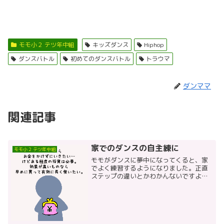
モモ小２ テツ年中組
キッズダンス
Hiphop
ダンスバトル
初めてのダンスバトル
トラウマ
ダンママ
関連記事
家でのダンスの自主練に
モモ小２ テツ年中組
モモがダンスに夢中になってくると、家
でよく練習するようになりました。正直
ステップの違いとかわかんないですよ。
でもこのステップはかかとあげて、とか
細かい足さばきがあるみたいで。レッス
ンの動画見ても、私はダンスの違いがマ
ジでわからない。ただぽや...