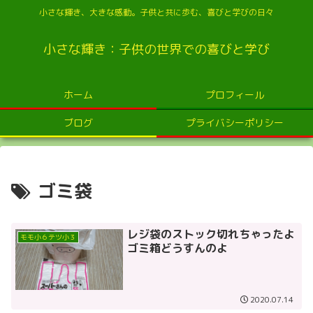
小さな輝き、大きな感動。子供と共に歩む、喜びと学びの日々
小さな輝き：子供の世界での喜びと学び
ホーム
プロフィール
ブログ
プライバシーポリシー
ゴミ袋
レジ袋のストック切れちゃったよ
モモ小６テツ小３
ゴミ箱どうすんのよ
2020.07.14