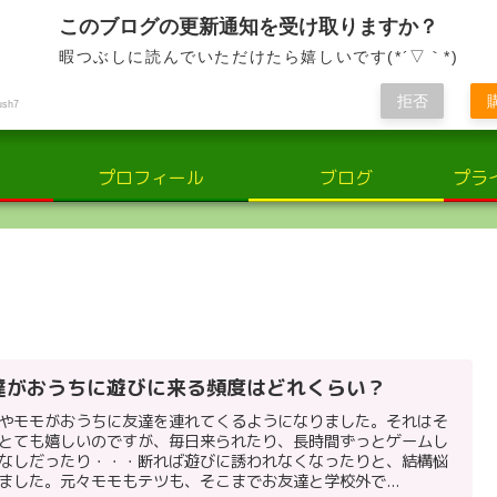
小さな輝き、大きな感動。子供と共に歩む、喜びと学びの日々
このブログの更新通知を受け取りますか？
暇つぶしに読んでいただけたら嬉しいです(*´▽｀*)
さな輝き：子供の世界での喜びと学
拒否
ush7
プロフィール
ブログ
プラ
達がおうちに遊びに来る頻度はどれくらい？
やモモがおうちに友達を連れてくるようになりました。それはそ
とても嬉しいのですが、毎日来られたり、長時間ずっとゲームし
なしだったり・・・断れば遊びに誘われなくなったりと、結構悩
ました。元々モモもテツも、そこまでお友達と学校外で...