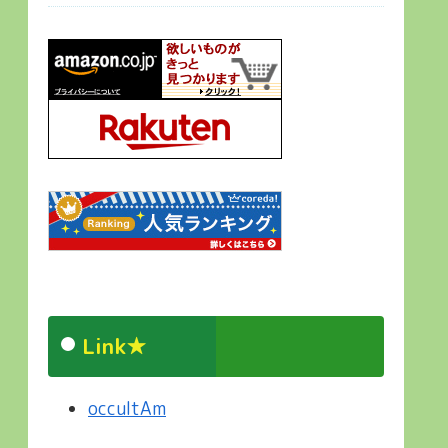
Link★
occultAm