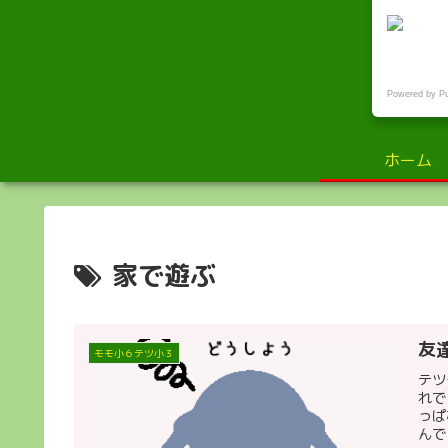
小
Powered by P
ホーム
家で遊ぶ
友
モモ小６テツ小３
テツ
れで
っぱ
んで