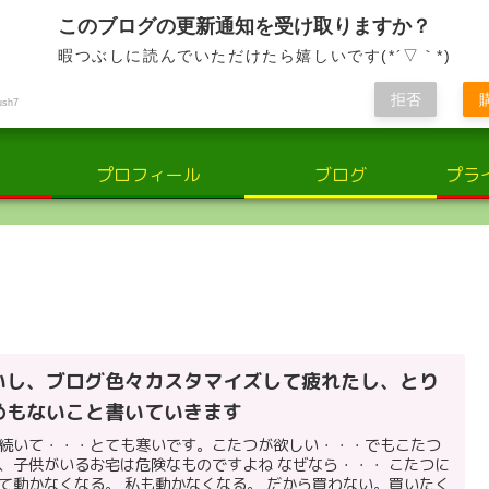
小さな輝き、大きな感動。子供と共に歩む、喜びと学びの日々
このブログの更新通知を受け取りますか？
暇つぶしに読んでいただけたら嬉しいです(*´▽｀*)
さな輝き：子供の世界での喜びと学
拒否
ush7
プロフィール
ブログ
プラ
いし、ブログ色々カスタマイズして疲れたし、とり
めもないこと書いていきます
続いて・・・とても寒いです。こたつが欲しい・・・でもこたつ
、子供がいるお宅は危険なものですよね なぜなら・・・ こたつに
て動かなくなる。 私も動かなくなる。 だから買わない。買いたく