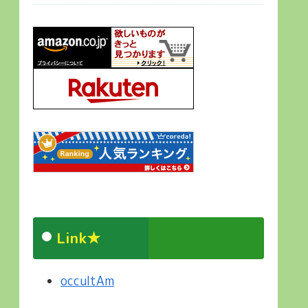
Link★
occultAm