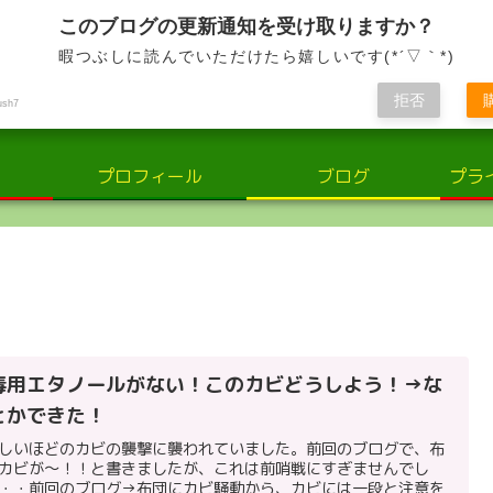
小さな輝き、大きな感動。子供と共に歩む、喜びと学びの日々
このブログの更新通知を受け取りますか？
暇つぶしに読んでいただけたら嬉しいです(*´▽｀*)
さな輝き：子供の世界での喜びと学
拒否
ush7
プロフィール
ブログ
プラ
毒用エタノールがない！このカビどうしよう！→な
とかできた！
しいほどのカビの襲撃に襲われていました。前回のブログで、布
カビが～！！と書きましたが、これは前哨戦にすぎませんでし
・・前回のブログ→布団にカビ騒動から、カビには一段と注意を