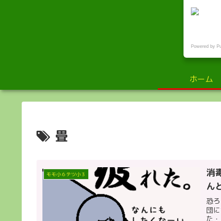
小
Powered by P
ホーム
畳
消
モモ小６テツ小３
ん
恐ろ
団に
た・