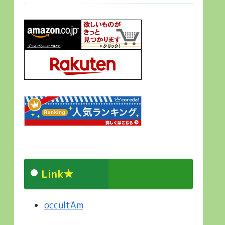
Link★
occultAm