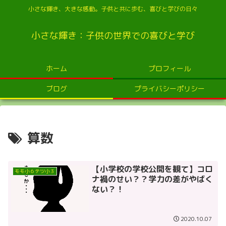
小さな輝き、大きな感動。子供と共に歩む、喜びと学びの日々
小さな輝き：子供の世界での喜びと学び
ホーム
プロフィール
ブログ
プライバシーポリシー
算数
【小学校の学校公開を観て】コロ
モモ小６テツ小３
ナ禍のせい？？学力の差がやばく
ない？！
2020.10.07