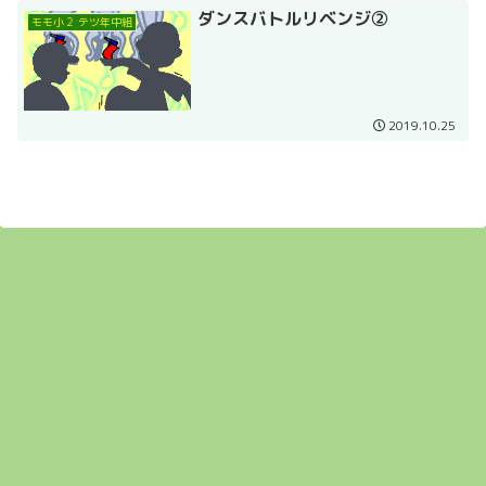
ダンスバトルリベンジ②
モモ小２ テツ年中組
2019.10.25