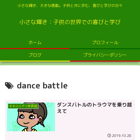
小さな輝き、大きな感動。子供と共に歩む、喜びと学びの日々
小さな輝き：子供の世界での喜びと学び
ホーム
プロフィール
ブログ
プライバシーポリシー
dance battle
ダンスバトルのトラウマを乗り越
モモ小３テツ年長組
えて
2019.10.28