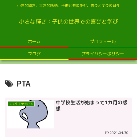
小さな輝き、大きな感動。子供と共に歩む、喜びと学びの日々
小さな輝き：子供の世界での喜びと学び
ホーム
プロフィール
ブログ
プライバシーポリシー
PTA
中学校生活が始まって1カ月の感
モモ中１テツ小４
想
2021.04.30