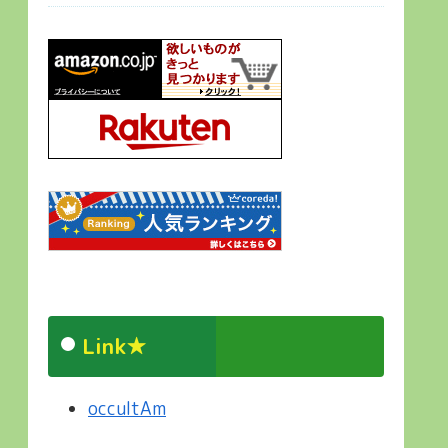
Link★
occultAm