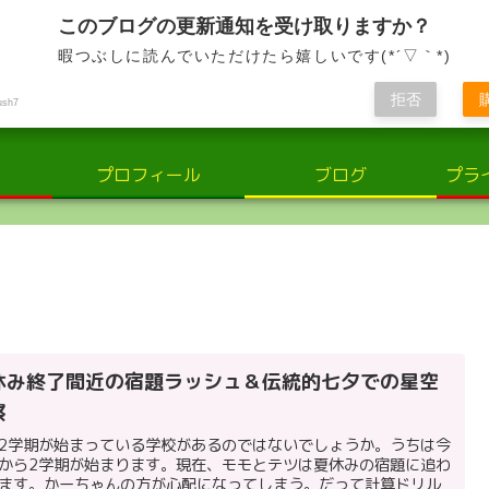
小さな輝き、大きな感動。子供と共に歩む、喜びと学びの日々
このブログの更新通知を受け取りますか？
暇つぶしに読んでいただけたら嬉しいです(*´▽｀*)
さな輝き：子供の世界での喜びと学
拒否
ush7
プロフィール
ブログ
プラ
休み終了間近の宿題ラッシュ＆伝統的七夕での星空
察
2学期が始まっている学校があるのではないでしょうか。うちは今
から2学期が始まります。現在、モモとテツは夏休みの宿題に追わ
ます。かーちゃんの方が心配になってしまう。だって計算ドリル