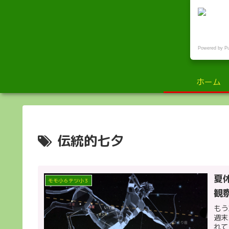
小
Powered by P
ホーム
伝統的七夕
夏
モモ小６テツ小３
観
もう
週末
れて