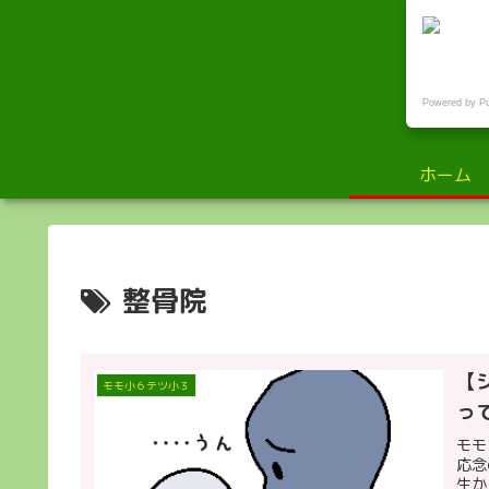
小
Powered by P
ホーム
整骨院
【
モモ小６テツ小３
っ
モモ
応念
生か