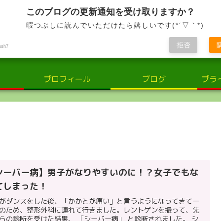
小さな輝き、大きな感動。子供と共に歩む、喜びと学びの日々
このブログの更新通知を受け取りますか？
暇つぶしに読んでいただけたら嬉しいです(*´▽｀*)
さな輝き：子供の世界での喜びと学
拒否
ush7
プロフィール
ブログ
プラ
シーバー病】男子がなりやすいのに！？女子でもな
てしまった！
がダンスをした後、「かかとが痛い」と言うようになってきて一
のため、整形外科に連れて行きました。レントゲンを撮って、先
らの診断を受けた結果、 「シーバー病」 と診断されました。 シ