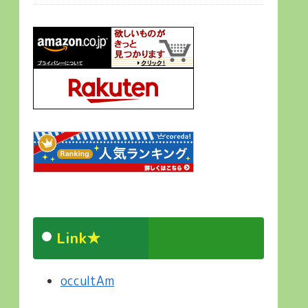
Link★
occultAm