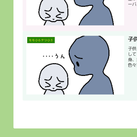
ーバ
子
モモ小６テツ小３
子供
して
身、
色々