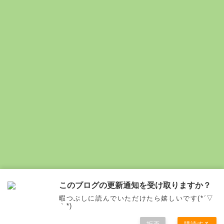
このブログの更新通知を受け取りますか？
暇つぶしに読んでいただけたら嬉しいです(*´▽
小さな輝き：子供の世界での喜びと学び
｀*)
© 2019 小さな輝き：子供の世界での喜びと学び.