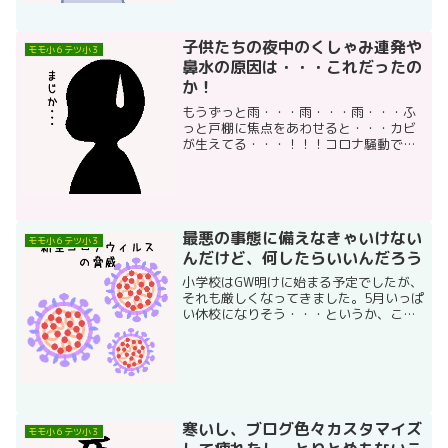
子供たちの夜中のくしゃみ連発や
モモ小６テツ小３
鼻水の原因は・・・これだったの
か！
もうずっと雨・・・雨・・・雨・・・ふ
っと戸棚に焦点をあわせると・・・カビ
が生えてる・・・！！！コロナ騒動で
中々手に入らなかったエタノールいまだ
液体は手に入らず、です。（あっても元
値の2倍以上の値段だから買う気がしな
い）そんな中、ようやとアル...
最悪の事態に備えなきゃいけない
モモ小６テツ小３
んだけど、何したらいいんだろう
小学校はGW明けに始まる予定でしたが、
それも厳しくなってきました。5月いっぱ
い休校になりそう・・・というか、この
状況はあと半年くらい厳しくない？！そ
んなことを考えながら子供たちと過ごし
ていたら、こんな案がでましたねいやで
も無理矢理新学期スタ...
寒いし、ブログ色々カスタマイズ
モモ小６テツ小３