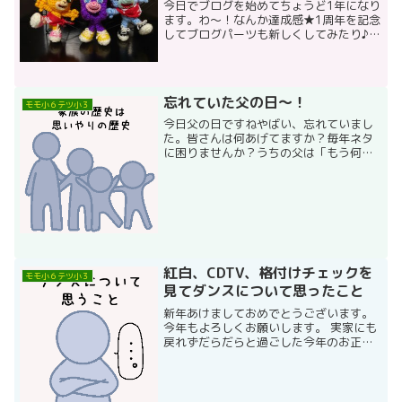
今日でブログを始めてちょうど1年になり
ます。わ～！なんか達成感★1周年を記念
してブログパーツも新しくしてみたり♪正
直ブログはGoogle AdSense目的で、今
まで私が子供に対して入手した情報や、
やってきたことを記録に残しておこうと
思い始...
忘れていた父の日～！
モモ小６テツ小３
今日父の日ですねやばい、忘れていまし
た。皆さんは何あげてますか？毎年ネタ
に困りませんか？うちの父は「もう何も
いらないよ :-D 」と。確かにおいしいも
のは食べたいときに食べてるし、お酒は
良いもの飲んでるし。消えてなくなるも
の系は私よりも父の...
紅白、CDTV、格付けチェックを
モモ小６テツ小３
見てダンスについて思ったこと
新年あけましておめでとうございます。
今年もよろしくお願いします。 実家にも
戻れずだらだらと過ごした今年のお正
月。家族みんなで紅白を見て大晦日を過
ごしました。子供は鋭い（笑）紅白終わ
って子供たちが寝た後、そのままCDTVを
見ていたら、正月早々...