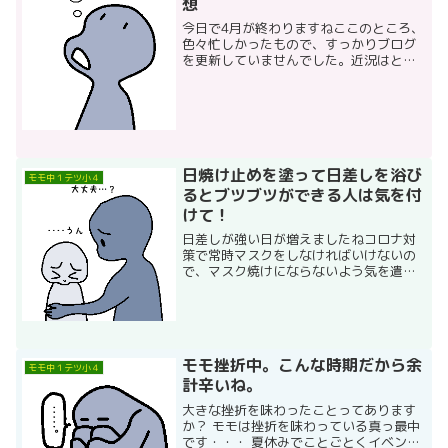
想
今日で4月が終わりますねここのところ、
色々忙しかったもので、すっかりブログ
を更新していませんでした。近況はとい
いますと、モモは中学生活にだいぶ慣れ
てきて、お友達がたくさんできて楽しそ
うです。小学校と違って毎日制服なの
で、それがちょっと気疲れ...
日焼け止めを塗って日差しを浴び
モモ中１テツ小４
るとブツブツができる人は気を付
けて！
日差しが強い日が増えましたねコロナ対
策で常時マスクをしなければいけないの
で、マスク焼けにならないよう気を遣う
今日この頃。モモはアトピーとかそうい
ったものはないのですが、日焼け止めを
塗ると、蕁麻疹のようなものがぶわーっ
とできてかゆがるので、今...
モモ挫折中。こんな時期だから余
モモ中１テツ小４
計辛いね。
大きな挫折を味わったことってあります
か？ モモは挫折を味わっている真っ最中
です・・・ 夏休みでことごとくイベント