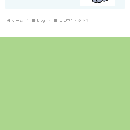
ホーム
blog
モモ中１テツ小４