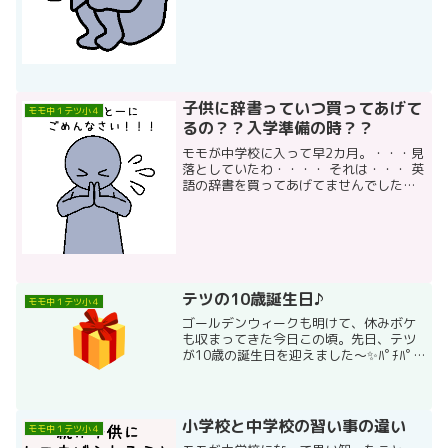
がつぶれ、最後の頼みの綱だったビッグ
イベントも、人数を制限して行われるこ
ととなり、モモはたぶん選ばれると思っ
ていたのですが落ちま...
子供に辞書っていつ買ってあげて
モモ中１テツ小４
るの？？入学準備の時？？
モモが中学校に入って早2カ月。・・・見
落としていたわ・・・・ それは・・・ 英
語の辞書を買ってあげてませんでしたー(
ﾟДﾟ) ほんっっとーにごめん！！！ 特に
買ってとお願いされるわけでもなし、な
のですっかり抜けておりました。 あれ
れ？？み...
テツの10歳誕生日♪
モモ中１テツ小４
ゴールデンウィークも明けて、休みボケ
も収まってきた今日この頃。先日、テツ
が10歳の誕生日を迎えました～✨ﾊﾟﾁﾊﾟﾁ
ﾊﾟﾁついこの前、モモが二分の一成人式を
迎えたと思ったら、もうテツが！ですも
んねすごく日にちがたつのが早い―💦だ
から年を取る...
小学校と中学校の習い事の違い
モモ中１テツ小４