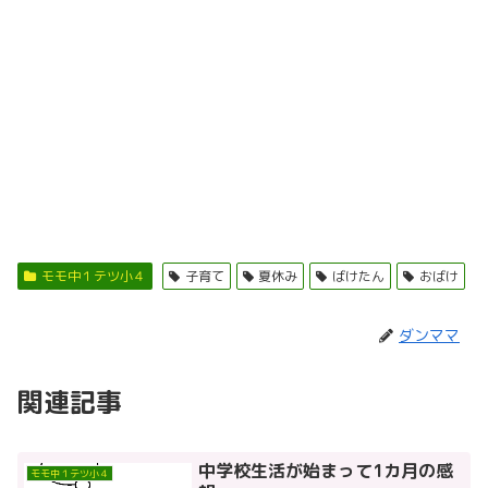
モモ中１テツ小４
子育て
夏休み
ばけたん
おばけ
ダンママ
関連記事
中学校生活が始まって1カ月の感
モモ中１テツ小４